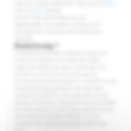
und dieser eingeschaltet bleibt. Hierzu wird ein
Relais
oder ein
Schütz
benötigt.
Die Start-Taste gibt die Anweisung zur
Inbetriebnahme an das Relais, welches diese
Information bis zum Druck auf die Stopp-Taste
speichert.
Realisierung ?
Die Implementierung der Schaltung erfolgt durch
einfaches Verdrahten. Ein Schütz oder Relais
funktioniert mittels einer Spule, welche über die
Klemmen A1 und A2 mit Strom versorgt wird.
Die Stopp-Taste (Öffnerkontakt N.C.) befindet sich am
Schaltungseingang, gefolgt von der Start-Taste
(Schliesserkontakt N.O.), und schliesslich von der
Klemme A1 des Relais. Desweiteren muss ein Kontakt
des Relais parallel zur Start-Taste verdrahtet werden.
Dieser hält die Information “Betrieb”, bis zum
auschalten der Spulenspannung durch die Stopp-
Taste.