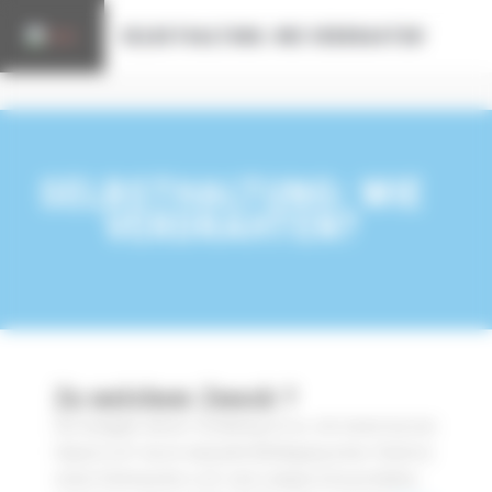
Cookie-Einstellungen
SELBSTHALTUNG: WIE VERDRAHTEN?
SELBSTHALTUNG: WIE
VERDRAHTEN?
Zu welchem Zweck ?
Die Aufgabe dieser Schaltung ist es, mit einem kurzen
Impuls (z.B. kurze manuelle Betätigung eines Tasters)
einen Verbraucher (z.B. eine Lampe) einzuschalten,