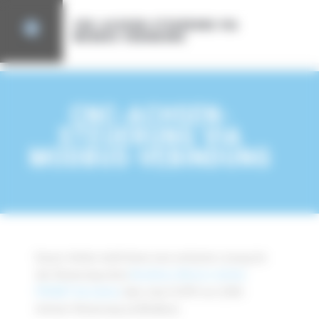
Cookie-Einstellungen
CNC-ACHSEN-STEUERUNG VIA
MODBUS-VEBINDUNG
CNC-ACHSEN-
STEUERUNG VIA
MODBUS-VEBINDUNG
Dieser Artikel stellt Ihnen eine einfache Lösung für
die Steuerung eines
Brushless-Motors mittels
PRONET-Servodrive
über eine I3-SPS vor (CNC-
Achsen-Steuerung via Modbus).