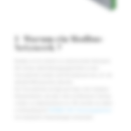
1- Warum ein Modbus-
Netzwerk ?
Modbus ist ein einfach zu realisierendes Netzwerk.
Wir können damit Bewegungsbefehle an den
Servoantrieb senden und Informationen wie z.B. die
aktuelle Motorposition abrufen.
Der Servoantrieb verfügt auch über eine CanOpen-
Netzwerkkarte, die aber ohne ein Benutzer-Overlay
schwer zu implementieren ist. Wir werden sie daher
in Verbindung mit
PROMAX-CNC-Steuerungsplatinen
für komplexere Anwendungen verwenden.