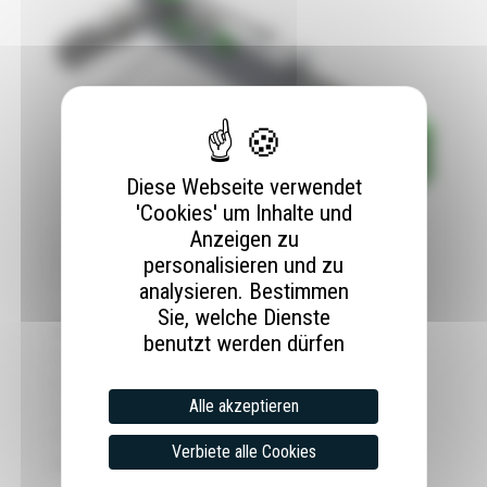
Diese Webseite verwendet
'Cookies' um Inhalte und
Anzeigen zu
B- Linearachsbewegung
personalisieren und zu
analysieren. Bestimmen
Sie, welche Dienste
Man kann eine Bewegung zu einer oder mehreren
benutzt werden dürfen
Positionen über einen einfachen Befehl starten.
Es können bis zu 15 verschiedene Bewegungen
Alle akzeptieren
vorgespeichert werden. Außerdem können diese
Positionen über die SPS dynamisch verändert
Verbiete alle Cookies
werden.