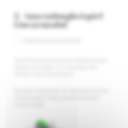
2- Anwendungbeispiel
Linearmodul
A- Maschinenursprung (Homing)
Um die Referenzposition bei der Initialisierung des
Systems festzulegen, ist es notwendig, einen
Homing- Prozess durchzuführen.
Bei diesem Vorgang fährt der Antrieb die Achse bis
zum Endschalter, stoppt und setzt die aktuelle
Position auf Null.