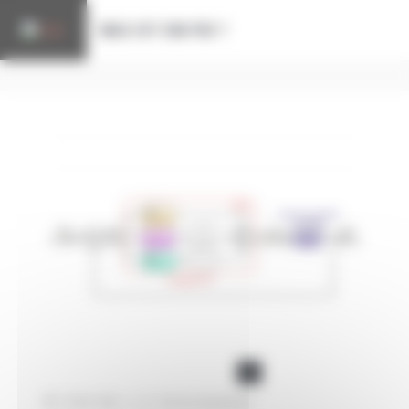
Cookie-Einstellungen
WAS IST EIN PID ?
KATEGORIEN
INDUSTRIELLE PROZESSKONTROLLE
23 Mai 2024
|
Pas de commentaire